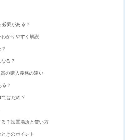
る必要がある？
をわかりやすく解説
た？
になる？
測定器の購入義務の違い
ある？
けではだめ？
ト
する？設置場所と使い方
ぶときのポイント