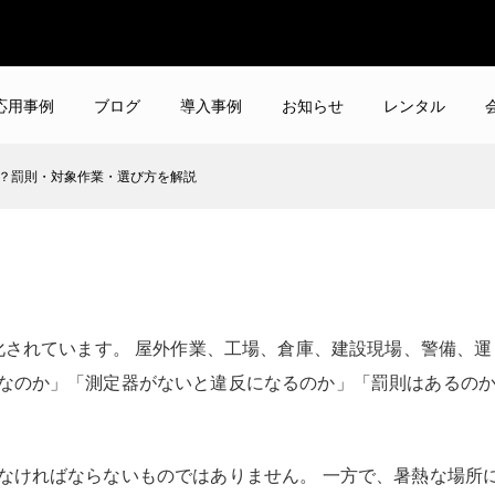
応用事例
ブログ
導入事例
お知らせ
レンタル
要？罰則・対象作業・選び方を解説
で
は必要？
りやすく解説
強化されています。 屋外作業、工場、倉庫、建設現場、警備、運
要なのか」「測定器がないと違反になるのか」「罰則はあるの
しなければならないものではありません。 一方で、暑熱な場所