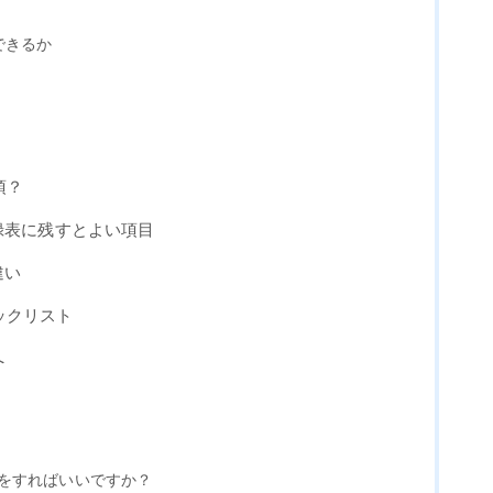
できるか
須？
録表に残すとよい項目
違い
ックリスト
へ
何をすればいいですか？