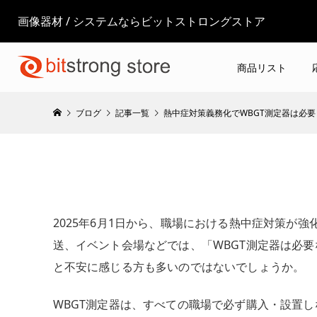
画像器材 / システムならビットストロングストア
商品リスト
ブログ
記事一覧
熱中症対策義務化でWBGT測定器は必
熱中症対策義務化
WBGT測定器
罰則・対象作業・選び方をわか
2025年6月1日から、職場における熱中症対策が
送、イベント会場などでは、「WBGT測定器は必
と不安に感じる方も多いのではないでしょうか。
WBGT測定器は、すべての職場で必ず購入・設置