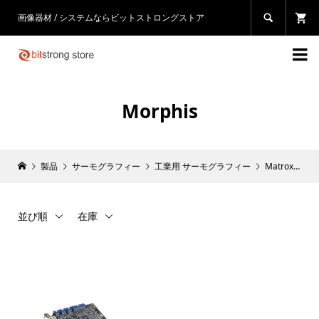
画像器材 / システムならビットストロングストア


Morphis
製品
サーモグラフィー
工業用 サーモグラフィー
Matrox
Mo
並び順
在庫