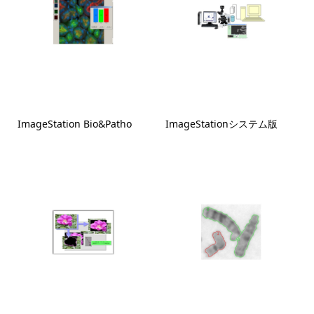
ImageStation Bio&Patho
ImageStationシステム版