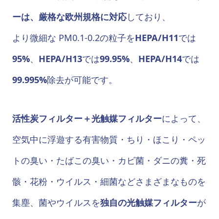
ーは、厳格な欧州規格に対応
しており、
より微細な PM0.1-0.2の粒子を
HEPA/H11
では
95%
、
HEPA/H13
では
99.95%
、
HEPA/H14
では
99.995%
除去が可能です。
活性炭フィルター＋光触媒フィルター
によって、
空気中に浮遊する有害物質・ちり・ほこり・ペッ
トの臭い・たばこの臭い・カビ菌・ダニの糞・死
骸・花粉・ウイルス・細菌などさまざまなものを
集塵、菌やウイルスを
独自の光触媒フィルター
が