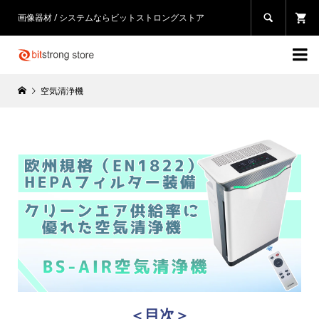
画像器材 / システムならビットストロングストア


空気清浄機
＜目次＞