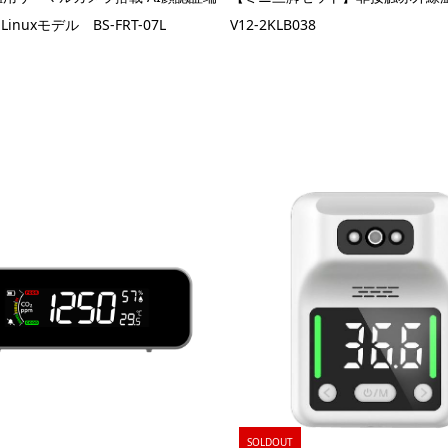
Linuxモデル BS-FRT-07L
V12-2KLB038
SOLDOUT