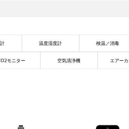
度計
温度湿度計
検温／消毒
CO2モニター
空気清浄機
エアーカ