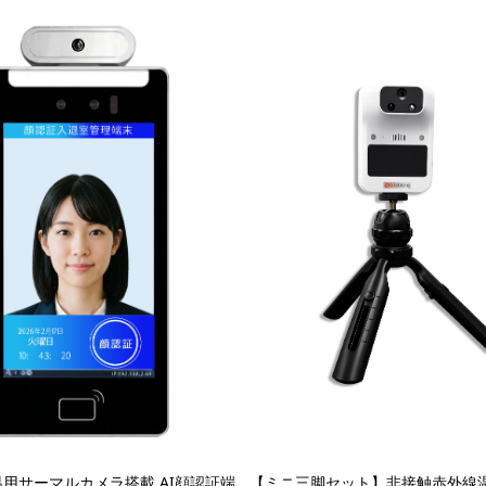
温用サーマルカメラ搭載 AI顔認証端
【ミニ三脚セット】非接触赤外線温度