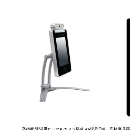
高精度 測温用サーマルカメラ搭載 AI顔認証端
高精度 測