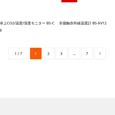
上CO2/温度/湿度モニター BS-C
非接触赤外線温度計 BS-KV12
6
1 / 7
1
2
3
…
7
