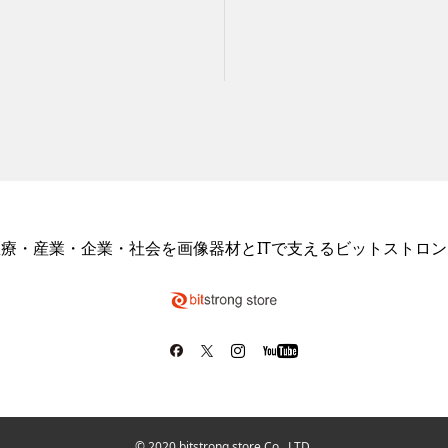
医療・産業・企業・社会を画像器材とITで支えるビットストロン
© 2020 bitstrong store Co., LTD.