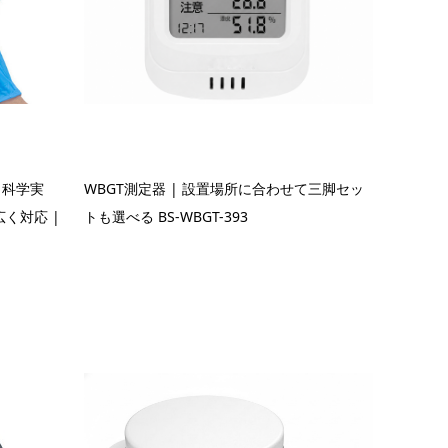
ら科学実
WBGT測定器 | 設置場所に合わせて三脚セッ
く対応 |
トも選べる BS-WBGT-393