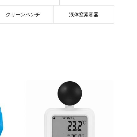
クリーンベンチ
液体窒素容器