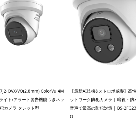
7J2-OVX/VO(2.8mm) ColorVu 4M
【最新AI技術&ストロボ威嚇】高性
ボライト/アラート警告機能つきネッ
ットワーク防犯カメラ | 暗視・
犯カメラ タレット型
音声で最高の防犯対策 | BS-2FG2346
O