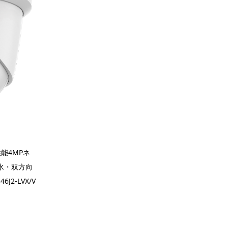
能4MPネ
防水・双方向
J2-LVX/V