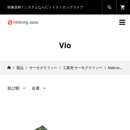
画像器材 / システムならビットストロングストア


Vio
製品
サーモグラフィー
工業用 サーモグラフィー
Matrox
Vi
並び順
在庫