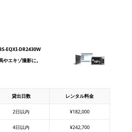
BS-EQXI-DR2430W
馬やエキゾ撮影に。
貸出日数
レンタル料金
2日以内
¥182,000
4日以内
¥242,700