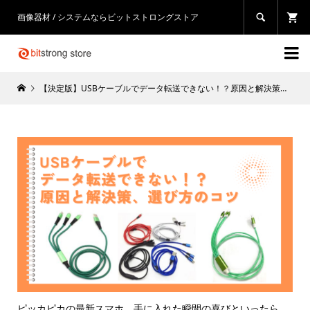
画像器材 / システムならビットストロングストア


【決定版】USBケーブルでデータ転送できない！？原因と解決策、選び方のコツ【2024年最新】
ピッカピカの最新スマホ、手に入れた瞬間の喜びといったら、