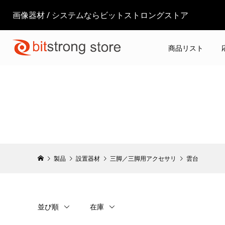
画像器材 / システムならビットストロングストア
商品リスト
製品
設置器材
三脚／三脚用アクセサリ
雲台
並び順
在庫