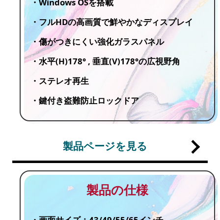
・Windows OSを搭載
・フルHDの高画質で鮮やかなディスプレイ
・傷がつきにくい強化ガラスパネル
・水平(H)178° , 垂直(V)178°の広視野角
・ステレオ再生
・鍵付き盗難防止ロックドア
製品ページを見る
製品の仕様
・画面サイズ：43/49/55/65インチ