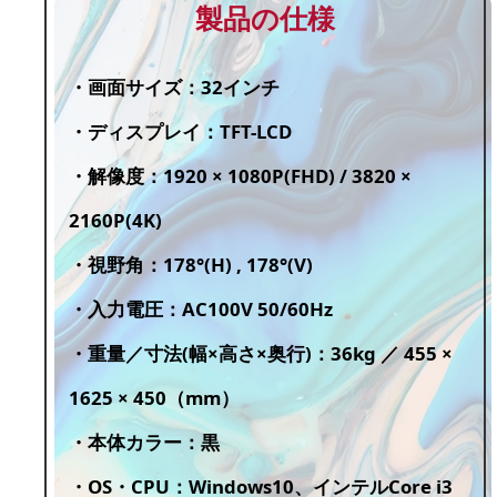
製品の仕様
・画面サイズ：32インチ
・ディスプレイ：TFT-LCD
・解像度：1920 × 1080P(FHD) / 3820 ×
2160P(4K)
・視野角：178°(H) , 178°(V)
・入力電圧：AC100V 50/60Hz
・重量／寸法(幅×高さ×奥行)：36kg ／ 455 ×
1625 × 450（mm）
・本体カラー：黒
・OS・CPU：Windows10、インテルCore i3