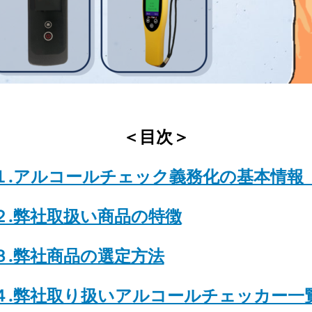
＜目次＞
１.アルコールチェック義務化の基本情
２.弊社取扱い商品の特徴
３.弊社商品の選定方法
４.弊社取り扱いアルコールチェッカー一