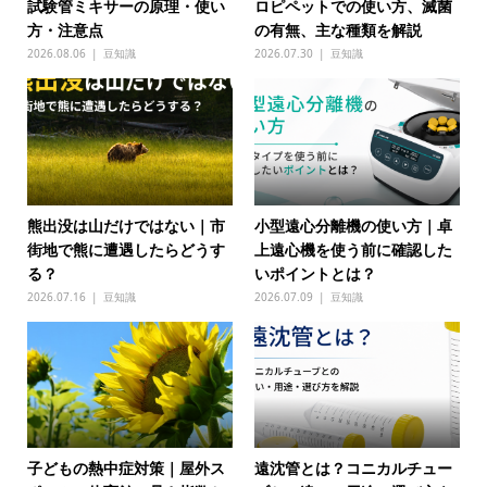
試験管ミキサーの原理・使い
ロピペットでの使い方、滅菌
方・注意点
の有無、主な種類を解説
2026.08.06
豆知識
2026.07.30
豆知識
熊出没は山だけではない｜市
小型遠心分離機の使い方｜卓
街地で熊に遭遇したらどうす
上遠心機を使う前に確認した
る？
いポイントとは？
2026.07.16
豆知識
2026.07.09
豆知識
子どもの熱中症対策｜屋外ス
遠沈管とは？コニカルチュー