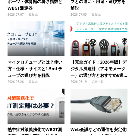
ポーツ・体育館の暑さ指数と
ブとの違い・用途・選び方を
WBGT測定器
解説
2026.07.07
豆知識
2026.07.03
豆知識
マイクロチューブとは？使い
【完全ガイド：2026年版】デ
方・仕様・サイズと1.5mLチ
ジタル風速計（アネモメータ
ューブの選び方を解説
ー）の選び方とおすすめ6選...
2026.06.26
豆知識
2026.06.19
記事一覧
熱中症対策義務化でWBGT測
Web会議などの通信を安定化!