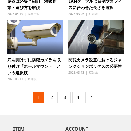
定器は必要？罰則・対象作
LANケーブルは自宅やオフィ
業・選び方を解説
スに合わせた長さを選択
2026.05.19
記事一覧
2026.03.26
豆知識
穴を開けずに防犯カメラを取
防犯カメラ設置におけるジャ
り付け「ポールマウント」と
ンクションボックスの必要性
いう選択肢
2026.03.13
豆知識
2026.03.17
豆知識
1
2
3
4

ITEM
ACCOUNT