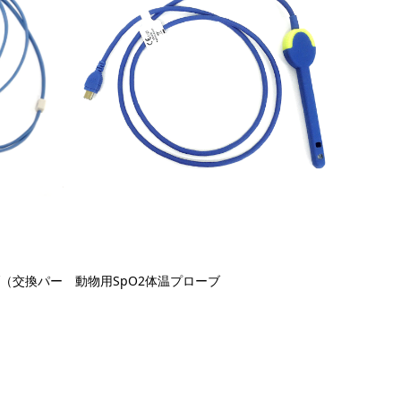
ブ（交換パー
動物用SpO2体温プローブ