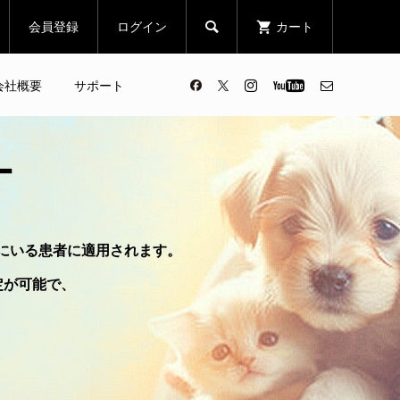
会員登録
ログイン
カート

会社概要
サポート
ー
にいる患者に適用されます。
定が可能で、