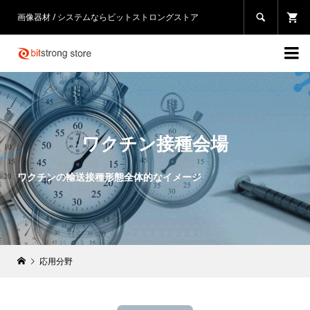
画像器材 / システムならビットストロングストア


ワクチン接種会場
ワクチンの輸送接種形態全体的なイメージ
応用分野