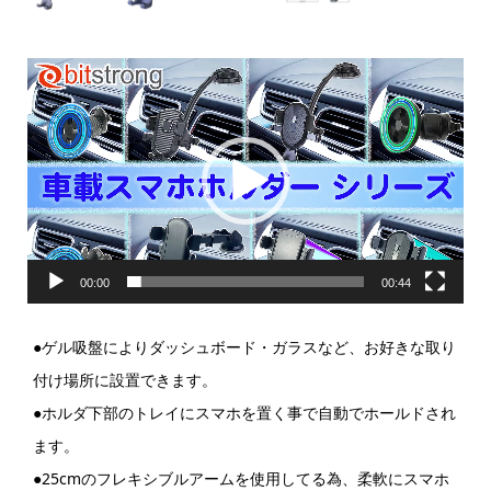
動
画
プ
レ
ー
ヤ
ー
00:00
00:44
●ゲル吸盤によりダッシュボード・ガラスなど、お好きな取り
付け場所に設置できます。
●ホルダ下部のトレイにスマホを置く事で自動でホールドされ
ます。
●25cmのフレキシブルアームを使用してる為、柔軟にスマホ