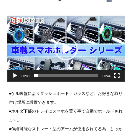
動
画
プ
レ
ー
ヤ
ー
00:00
00:44
●ゲル吸盤によりダッシュボード・ガラスなど、お好きな取り
付け場所に設置できます。
●ホルダ下部のトレイにスマホを置く事で自動でホールドされ
ます。
●伸縮可能なストレート型のアームが使用されてる為、しっか