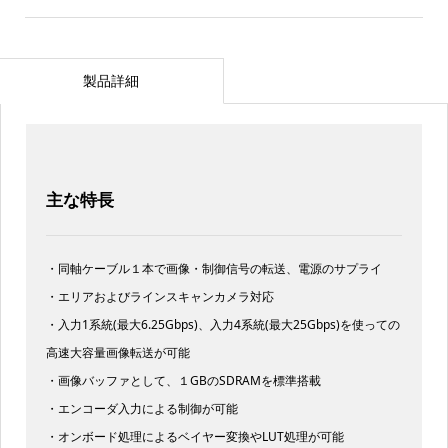
製品詳細
主な特長
・同軸ケーブル１本で画像・制御信号の転送、電源のサプライ
・エリアおよびラインスキャンカメラ対応
・入力1系統(最大6.25Gbps)、入力4系統(最大25Gbps)を使っての
高速大容量画像転送が可能
・画像バッファとして、１GBのSDRAMを標準搭載
・エンコーダ入力による制御が可能
・オンボード処理によるベイヤー変換やLUT処理が可能