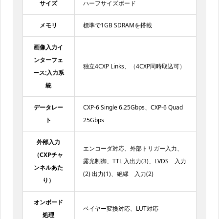
サイズ
ハーフサイズボード
メモリ
標準で1GB SDRAMを搭載
画像入力イ
ンターフェ
独立4CXP Links、（4CXP同時取込可）
ース:入力系
統
データレー
CXP-6 Single 6.25Gbps、CXP-6 Quad
ト
25Gbps
外部入力
エンコーダ対応、外部トリガー入力、
（CXPチャ
露光制御、TTL 入出力(3)、LVDS 入力
ンネルあた
(2) 出力(1)、絶縁 入力(2)
り）
オンボード
ベイヤー変換対応、LUT対応
処理