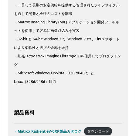
・一貫して長期の安定供給を提供する管理されたライフサイクル
を通して開発と検証のコストを削減
・Matrox Imaging Library (MIL) アプリケーション開発ツールキ
ットを使用して容易に画像取込みを実装
・32-bit と 64-bit Windows XP、Windows Vista、Linux サポート
により柔軟性と選択の余地を維持
・別売りのMatrox Imaging Library(MIL)を使用してプログラミン
グ
・Microsoft Windows XP/Vista（32Bit/64Bit）と
Linux（32Bit/64Bit）対応
製品資料
・Matrox Radient eV-CXP製品カタログ
ダウンロード