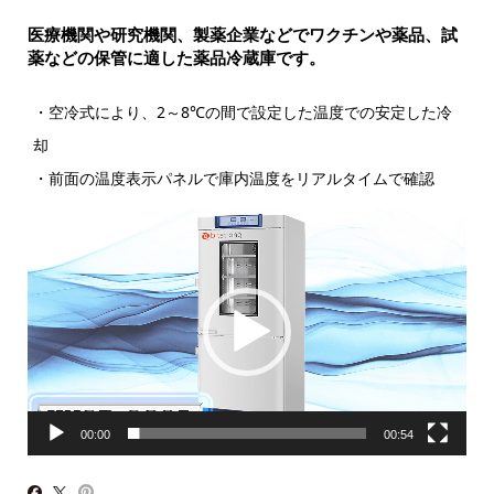
医療機関や研究機関、製薬企業などでワクチンや薬品、試
薬などの保管に適した薬品冷蔵庫です。
・空冷式により、2～8℃の間で設定した温度での安定した冷
却
・前面の温度表示パネルで庫内温度をリアルタイムで確認
動
画
プ
レ
ー
ヤ
ー
00:00
00:54