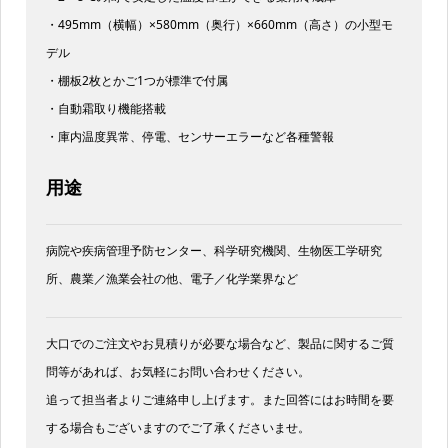
・495mm（横幅）×580mm（奥行）×660mm（高さ）の小型モ
デル
・棚板2枚とかご1つが標準で付属
・自動霜取り機能搭載
・庫内温度異常、停電、センサーエラーなど各種警報
用途
病院や疾病管理予防センター、科学研究機関、生物医工学研究
所、農業／漁業会社の他、電子／化学業界など
大口でのご注文やお見積りが必要な場合など、製品に関するご質
問等があれば、お気軽にお問い合わせください。
追って担当者よりご連絡申し上げます。また回答にはお時間を要
する場合もございますのでご了承くださいませ。​