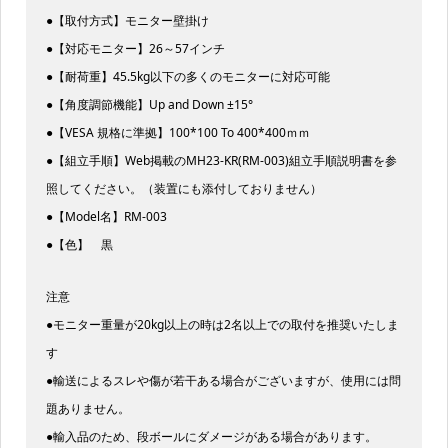
●【取付方式】モニター壁掛け
●【対応モニター】26～57インチ
●【耐荷重】45.5kg以下の多くのモニターに対応可能
●【角度調節機能】Up and Down ±15°
●【VESA 規格に準拠】100*100 To 400*400ｍｍ
●【組立手順】Web掲載のMH23-KR(RM-003)組立手順説明書を参
照してください。（装置にも添付しておりません）
●【Model名】RM-003
●【色】 黒
注意
●モニター重量が20kg以上の時は2名以上での取付を推奨いたしま
す
●輸送によるスレや傷が若干ある場合がございますが、使用には問
題ありません。
●輸入品のため、段ボールにダメージがある場合があります。