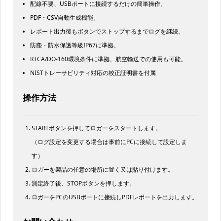
配線不要、USBポートに接続するだけの簡単操作。
PDF・CSV自動生成機能。
レポート出力後もボタンでストップするまでログを継続。
防塵・防水保護等級IP67に準拠。
RTCA/DO-160環境条件に準拠、航空輸送での使用も可能。
NISTトレーサビリティ対応の校正証明書を付属
操作方法
STARTボタンを押してロガーをスタートします。
（ログ設定を変更する場合は事前にPCに接続して設定しま
す）
ロガーを製品の任意の場所に置く又は貼り付けます。
測定終了後、STOPボタンを押します。
ロガーをPCのUSBポートに接続しPDFレポートを出力します。