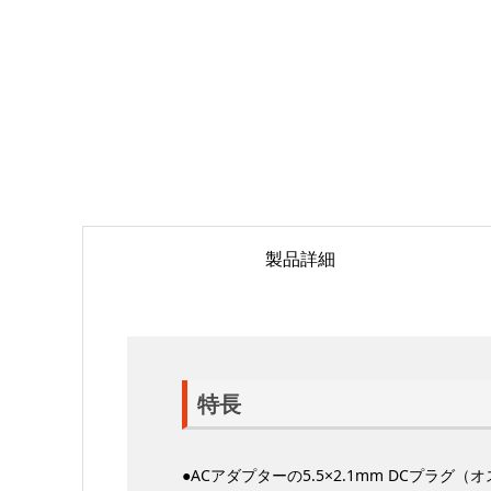
製品詳細
特長
●ACアダプターの5.5×2.1mm DCプラ