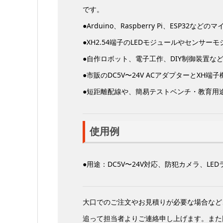
です。
●Arduino、Raspberry Pi、ESP32
●XH2.54端子のLEDモジュールやセンサー
●自作ロボット、電子工作、DIY制御装置な
●市販のDC5V〜24V ACアダプターとXH端
●短距離配線や、簡易テストベンチ・教育用
使用例
●用途：DC5V〜24V対応、防犯カメラ、LE
大口でのご注文やお見積りが必要な場合など
追って担当者よりご連絡申し上げます。また