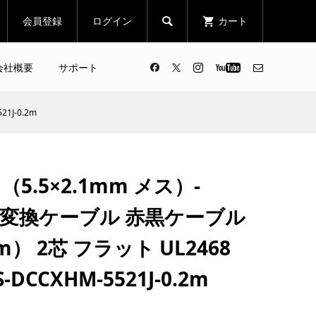
会員登録
ログイン
カート

会社概要
サポート
1J-0.2m
5.5×2.1mm メス）-
端子変換ケーブル 赤黒ケーブル
cm） 2芯 フラット UL2468
-DCCXHM-5521J-0.2m