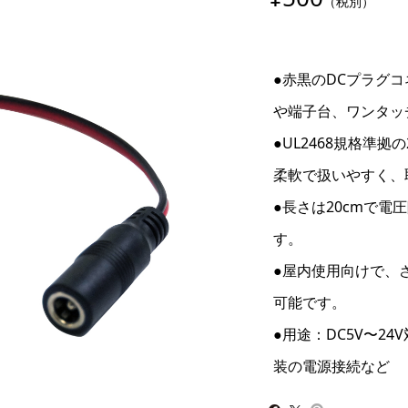
（税別）
●赤黒のDCプラグ
や端子台、ワンタッ
●UL2468規格準拠
柔軟で扱いやすく、
●長さは20cmで
す。
●屋内使用向けで、
可能です。
●用途：DC5V〜2
装の電源接続など