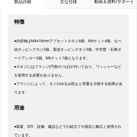
製品詳細
主な仕様
動画＆資料/サポート
特徴
●内容物はM4x18mmアプセット小ネジ4個、M4ナット4個、なべ
頭タッピングネジ3個、皿頭タッピングネジ3個、中空壁・石膏ボ
ードアンカー3個、M6ナット1個となります。
●小ネジにはフランジ(円形のつば)が付いており、ワッシャーなど
を使用する必要がありません。
●フランジによって、ネジのゆるみ防止と荷重を分散する効果があ
ります。
用途
●家庭、DIY、設備、建設などでの組立てや固定に幅広く使用され
ています。