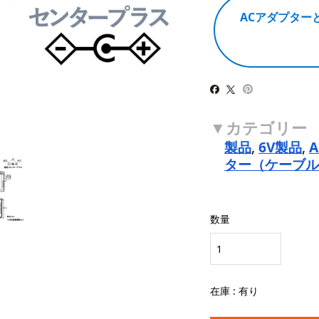
ACアダプター
製品
,
6V製品
,
ター（ケーブル
数量
在庫 : 有り