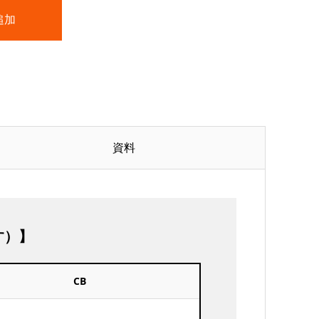
資料
す）】
CB