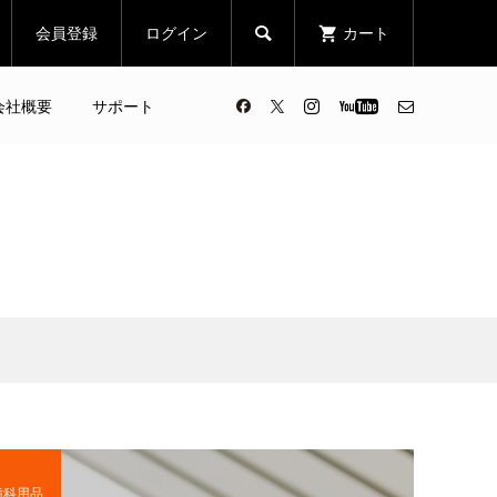
会員登録
ログイン
カート

会社概要
サポート
歯科用品