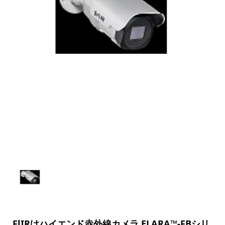
FlIRけハイエンド赤外線カメラ ELARA™-FBシリ