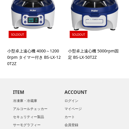
SOLDOUT
SOLDOUT
小型卓上遠心機 4000～1200
小型卓上遠心機 5000rpm固
0rpm タイマー付き BS-LX-12
定 BS-LX-50T2Z
0T2Z
ITEM
ACCOUNT
冷凍庫・冷蔵庫
ログイン
アルコールチェッカー
マイページ
セキュリティー製品
カート
サーモグラフィー
会員登録