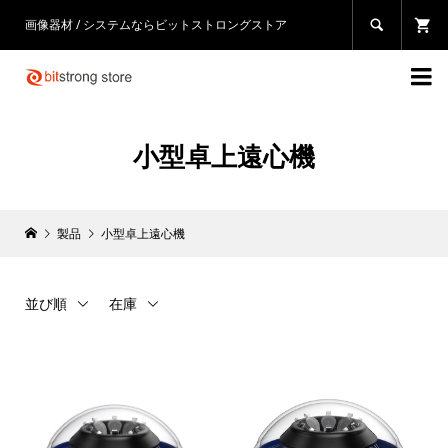
画像器材 / システムならビットストロングストア


小型卓上遠心機
製品
小型卓上遠心機
並び順
在庫