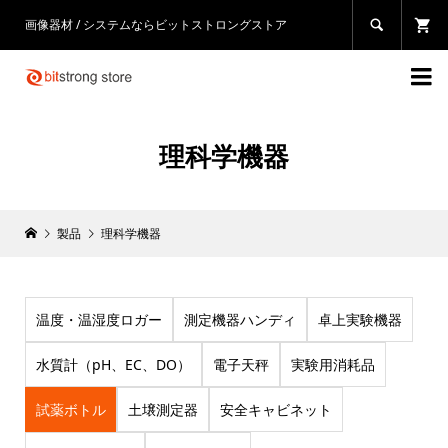
画像器材 / システムならビットストロングストア


理科学機器
製品
理科学機器
温度・温湿度ロガー
測定機器ハンディ
卓上実験機器
水質計（pH、EC、DO）
電子天秤
実験用消耗品
試薬ボトル
土壌測定器
安全キャビネット