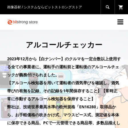
画像器材 / システムならビットストロングストア


アルコールチェッカー
2023年12月から【白ナンバー】のクルマを一定台数以上使用す
る全ての事業者に、運転手の運転前と運転後のアルコールチェ
ックが義務付けられました。
【アルコール検知器を用いて運転者の酒気帯びを確認し、酒気
帯びの有無を記録、その記録を1年間保存すること】【常時正
常に作動するアルコール検知器を保持すること】
弊社は、技術世界最高水準の欧州規格「EN16280」取得品か
ら、お手軽価格の吹きかけ式、マウスピース式、測定値を本体
に保存できる商品、PCで一元管理できる商品等、多数品揃えし