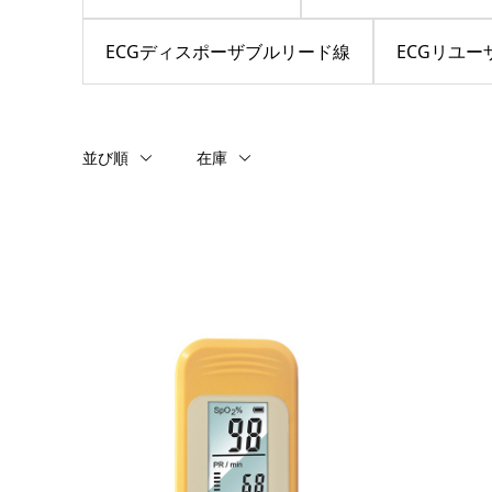
ECGディスポーザブルリード線
ECGリユ
並び順
在庫