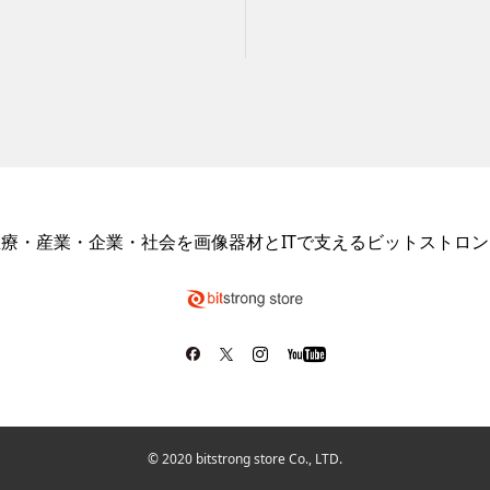
医療・産業・企業・社会を画像器材とITで支えるビットストロン
© 2020 bitstrong store Co., LTD.