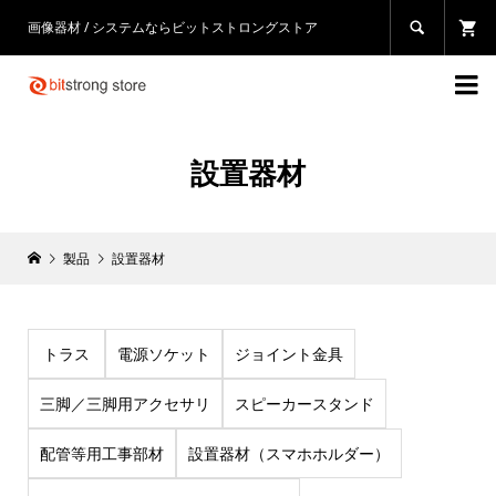
画像器材 / システムならビットストロングストア


設置器材
製品
設置器材
トラス
電源ソケット
ジョイント金具
三脚／三脚用アクセサリ
スピーカースタンド
配管等用工事部材
設置器材（スマホホルダー）