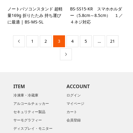
ノートパソコンスタンド 超軽
BS-SS15-KR スマホホルダ
量169g 折りたたみ 持ち運び
ー（5.8cm～8.5cm） １／
に最適 | BS-MS-SL
４ネジ対応
1
2
3
4
5
…
21


ITEM
ACCOUNT
冷凍庫・冷蔵庫
ログイン
アルコールチェッカー
マイページ
セキュリティー製品
カート
サーモグラフィー
会員登録
ディスプレイ・モニター