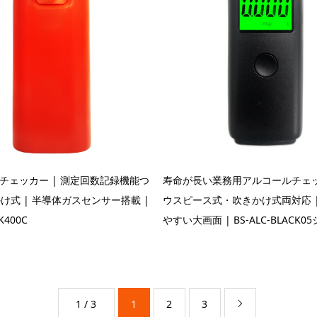
チェッカー | 測定回数記録機能つ
寿命が長い業務用アルコールチェッ
かけ式 | 半導体ガスセンサー搭載 |
ウスピース式・吹きかけ式両対応 
K400C
やすい大画面 | BS-ALC-BLACK
1 / 3
1
2
3
