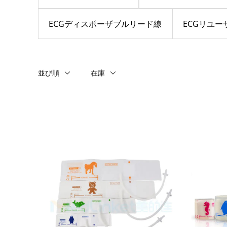
ECGディスポーザブルリード線
ECGリユ
並び順
在庫