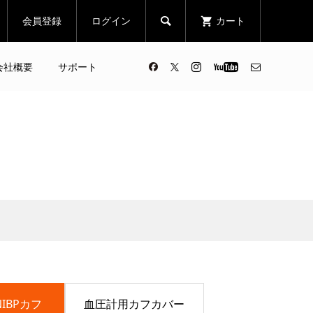
会員登録
ログイン
カート

会社概要
サポート
IBPカフ
血圧計用カフカバー