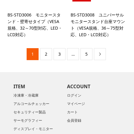
BS-STD3006 モニタースタ
BS-STD3008 ユニバーサル
ンド・壁寄せタイプ（VESA
モニタースタンド台座マウン
規格、32～70型対応、LED・
ト（VESA規格、36～75型対
LCD対応）
応、LED・LCD対応）
1
2
3
…
5

ITEM
ACCOUNT
冷凍庫・冷蔵庫
ログイン
アルコールチェッカー
マイページ
セキュリティー製品
カート
サーモグラフィー
会員登録
ディスプレイ・モニター